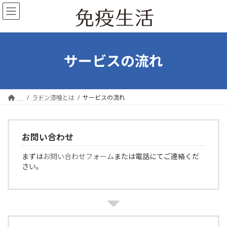
コ
ナ
ン
ビ
テ
ゲ
ン
ー
ツ
シ
へ
ョ
サービスの流れ
ス
ン
キ
に
ッ
移
プ
動
ラドン漆喰とは
サービスの流れ
お問い合わせ
まずは
お問い合わせフォーム
または電話にてご連絡くだ
さい。